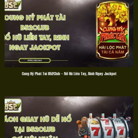
Cung Hỷ Phát Tài B52Club – Nổ Hũ Liền Tay, Rinh Ngay Jackpot