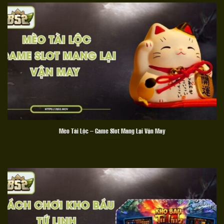
Mèo Tài Lộc – Game Slot Mang Lại Vận May