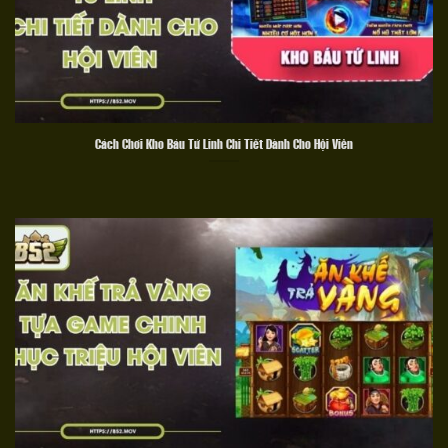
Cách Chơi Kho Báu Tứ Linh Chi Tiết Dành Cho Hội Viên