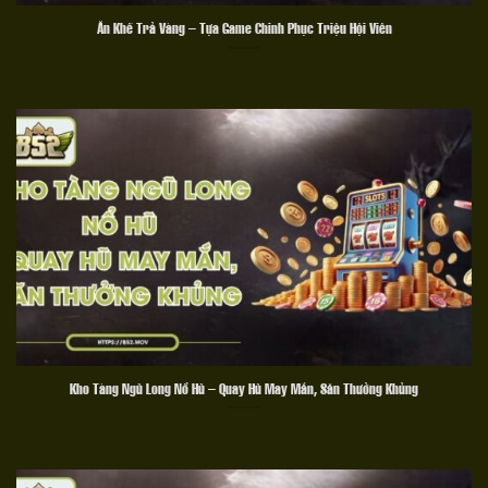
Ăn Khế Trả Vàng – Tựa Game Chinh Phục Triệu Hội Viên
Kho Tàng Ngũ Long Nổ Hũ – Quay Hũ May Mắn, Săn Thưởng Khủng