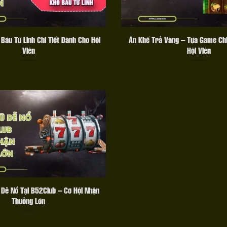
Báu Tứ Linh Chi Tiết Dành Cho Hội
Ăn Khế Trả Vàng – Tựa Game Chi
Viên
Hội Viên
Dễ Nổ Tại B52Club – Cơ Hội Nhận
Thưởng Lớn