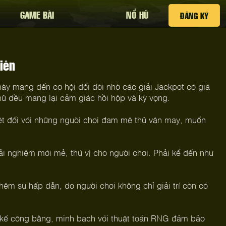
GAME BÀI
NỔ HŨ
ĐĂNG KÝ
iên
này mang đến cơ hội đổi đời nhờ các giải Jackpot có giá
hũ đều mang lại cảm giác hồi hộp và kỳ vọng.
ệt đối với những người chơi đam mê thử vận may, muốn
i nghiệm mới mẻ, thú vị cho người chơi. Phải kể đến như
thêm sự hấp dẫn, do người chơi không chỉ giải trí còn có
iết kế công bằng, minh bạch với thuật toán RNG đảm bảo