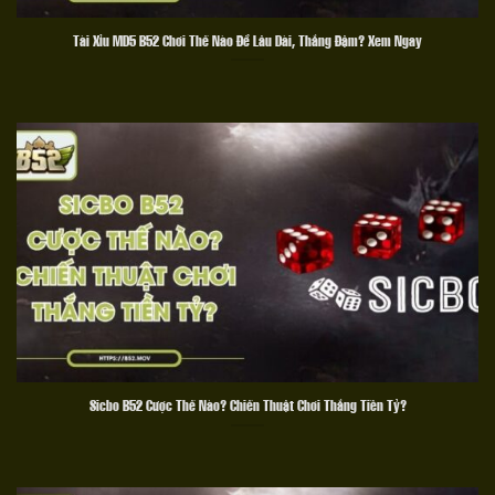
Tài Xỉu MD5 B52 Chơi Thế Nào Để Lâu Dài, Thắng Đậm? Xem Ngay
Sicbo B52 Cược Thế Nào? Chiến Thuật Chơi Thắng Tiền Tỷ?