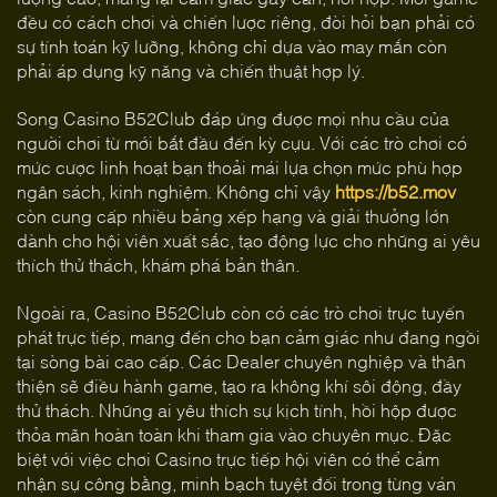
đều có cách chơi và chiến lược riêng, đòi hỏi bạn phải có
sự tính toán kỹ lưỡng, không chỉ dựa vào may mắn còn
phải áp dụng kỹ năng và chiến thuật hợp lý.
Song Casino B52Club đáp ứng được mọi nhu cầu của
người chơi từ mới bắt đầu đến kỳ cựu. Với các trò chơi có
mức cược linh hoạt bạn thoải mái lựa chọn mức phù hợp
ngân sách, kinh nghiệm. Không chỉ vậy
https://b52.mov
còn cung cấp nhiều bảng xếp hạng và giải thưởng lớn
dành cho hội viên xuất sắc, tạo động lực cho những ai yêu
thích thử thách, khám phá bản thân.
Ngoài ra, Casino B52Club còn có các trò chơi trực tuyến
phát trực tiếp, mang đến cho bạn cảm giác như đang ngồi
tại sòng bài cao cấp. Các Dealer chuyên nghiệp và thân
thiện sẽ điều hành game, tạo ra không khí sôi động, đầy
thử thách. Những ai yêu thích sự kịch tính, hồi hộp được
thỏa mãn hoàn toàn khi tham gia vào chuyên mục. Đặc
biệt với việc chơi Casino trực tiếp hội viên có thể cảm
nhận sự công bằng, minh bạch tuyệt đối trong từng ván