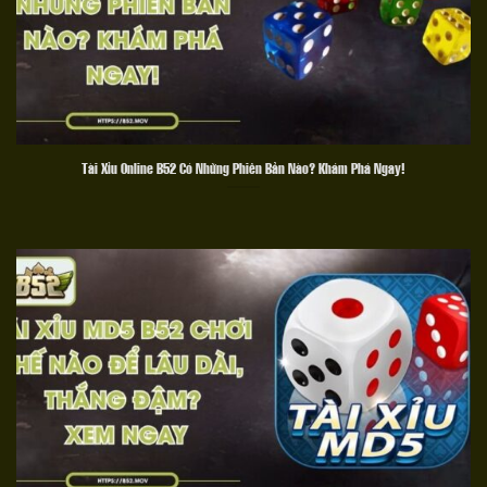
Tài Xỉu Online B52 Có Những Phiên Bản Nào? Khám Phá Ngay!